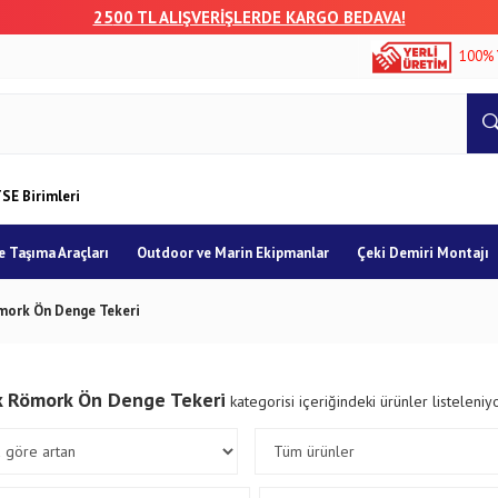
25
00 TL ALIŞVERİŞLERDE KARGO BEDAVA!
100% 
SE Birimleri
 Taşıma Araçları
Outdoor ve Marin Ekipmanlar
Çeki Demiri Montajı
mork Ön Denge Tekeri
k Römork Ön Denge Tekeri
kategorisi içeriğindeki ürünler listeleniy