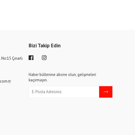
Bizi Takip Edin
. No:15 Çınarlı
6
Haber bültenine abone olun, gelişmeleri
kaçırmayın.
com.tr