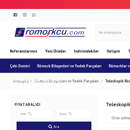
Referanslarımız
Yeni Ürünler
İndirimdekiler
İletişim
T
Çeki Demiri
Römork Bileşenleri ve Yedek Parçaları
Römorklar ve
Çeki Demiri Trafik Tescil İşlemi
Anasayfa
Römork Bileşenleri ve Yedek Parçaları
Teleskopik Rö
Teleskopi
FIYAT ARALIĞI
Ara