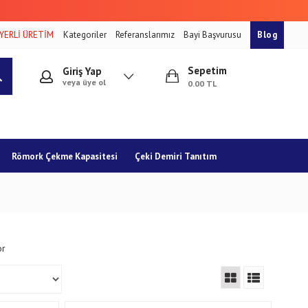
YERLİ ÜRETİM
Kategoriler
Referanslarımız
Bayi Başvurusu
Blog
Sepetim
Giriş Yap
veya üye ol
0.00 TL
Römork Çekme Kapasitesi
Çeki Demiri Tanıtım
or