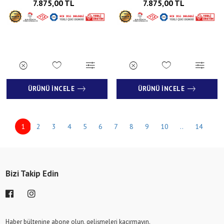
7.875,00 TL
7.875,00 TL
ÜRÜNÜ İNCELE
ÜRÜNÜ İNCELE
1
2
3
4
5
6
7
8
9
10
..
14
Bizi Takip Edin
Haber bültenine abone olun, gelişmeleri kaçırmayın.